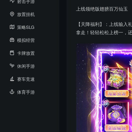
射击手游
上线领绝版翅膀百万仙玉
放置挂机
【天降福利】：上线输入礼包码t
策略SLG
拿走！轻轻松松上榜一，
模拟经营
卡牌放置
休闲手游
赛车竞速
体育手游