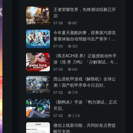
王者荣耀世界，先锋测试招募已开
启
07-06
687
今年夏天最酷的事，搭乘蒸汽朋克
要塞体验自动驾驶与生产美学！
《洛伊的移动要塞》！全平台公测
07-03
563
现已正式开启！
《BLEACH境·界》正版授权动作手
游《境·界 刀鸣》「卍解测试」今日
正式开启
07-03
643
西山居机甲游戏《解限机》全球公
测！国产机甲序章今日启封。
07-02
578
《鹅鸭杀》手游 「鸭力测试」正式
开启。
07-02
1.3 K
微信上线新功能，共同好友点赞提
醒可关闭。