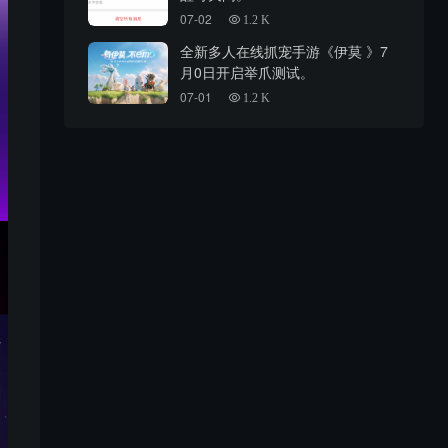
07-02
1.2 K
全新多人在线抓宠手游《伊莫 》7
月0日开启举爪测试。
07-01
1.2 K