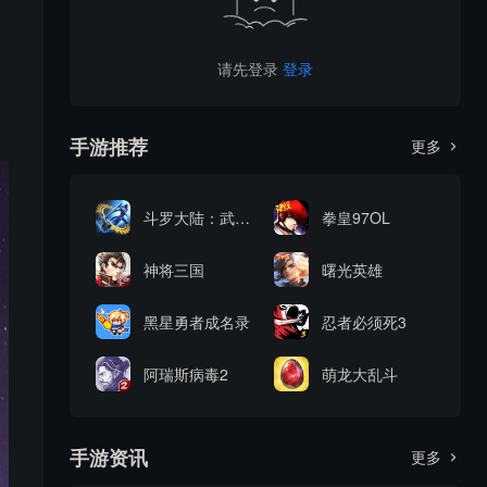
请先登录
登录
手游推荐
更多

斗罗大陆：武魂觉醒
拳皇97OL
神将三国
曙光英雄
黑星勇者成名录
忍者必须死3
阿瑞斯病毒2
萌龙大乱斗
手游资讯
更多
