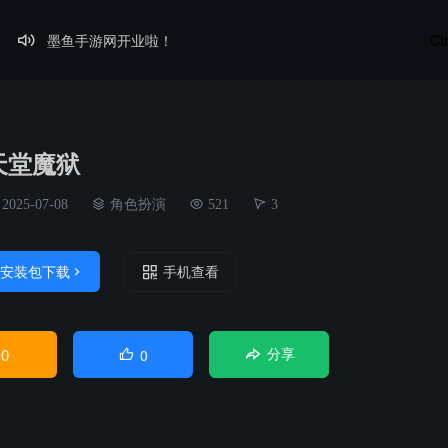
墨鱼手游网开业啦！
Ct

免责声明
天堂魔狱
2025-07-08
角色扮演
521
3
安装包下载

手机查看
0
0

分享