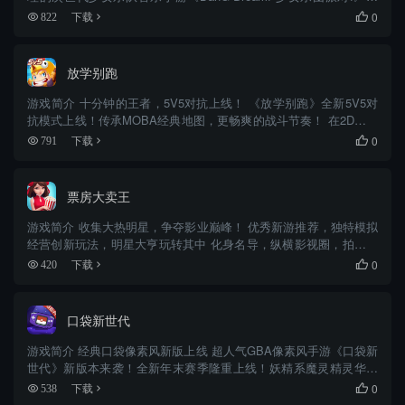
场！ 玩家们在游戏中将扮演LIVEHOUSE的一名工作人员，为了完
0
822
下载

成老板的命令：“招揽更多的客人，...
放学别跑
游戏简介 十分钟的王者，5V5对抗上线！ 《放学别跑》全新5V5对
抗模式上线！传承MOBA经典地图，更畅爽的战斗节奏！ 在2D的卡
通世界操纵一群英雄，利用风骚的走位、精准的技能施放，来迎取
0
791
下载

一场场战斗的胜利！ 脸探草丛，极限反杀，八十种天赋，...
票房大卖王
游戏简介 收集大热明星，争夺影业巅峰！ 优秀新游推荐，独特模拟
经营创新玩法，明星大亨玩转其中 化身名导，纵横影视圈，拍属于
你的大卖电影 ！ 这是一个逆袭的故事，可在游戏中收集数百位当红
0
420
下载

明星，全方位多角度培养，提高演艺技能，支持你最爱的明星。...
口袋新世代
游戏简介 经典口袋像素风新版上线 超人气GBA像素风手游《口袋新
世代》新版本来袭！全新年末赛季隆重上线！妖精系魔灵精灵华丽
登场！同步更新专属特性，刷新最强战力！更有超棒活动同步缤纷
0
538
下载

上线，版本优化体验更佳，精彩纷至沓来，马上登录加入冒险吧！