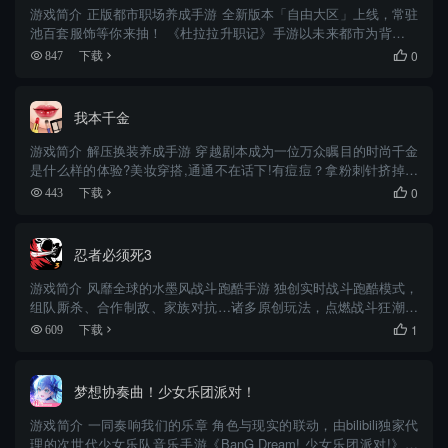
游戏简介 正版都市职场养成手游 全新版本「自由大区」上线，常驻
池百套服饰等你来抽！ 《杜拉拉升职记》手游以未来都市为背景，
你将成为一个刚进入世界500强企业的职场萌新，踏入人生新阶段既
0
847
下载

激动却又迷茫的矛盾心情，亟待解开的身世谜团，新的机遇和挑...
我本千金
游戏简介 解压换装养成手游 穿越剧本成为一位万众瞩目的时尚千金
是什么样的体验?美妆穿搭,通通不在话下!有痘痘？拿粉刺针挤掉！
有黑头？拿用镊子连根拔起！皮肤平平整整的粉底液超级服帖！完
0
443
下载

美妆容打造完成！
忍者必须死3
游戏简介 风靡全球的水墨风战斗跑酷手游 独创实时战斗跑酷模式，
组队厮杀、合作制敌、家族对抗…诸多原创玩法，点燃战斗狂潮。
多样化游戏体验，对战BOSS、空中决斗、限时逃脱、切水果…每一
1
609
下载

次挑战，都能给你带来新感觉。 在忍者的世界里，聆听唯美古风...
梦想协奏曲！少女乐团派对！
游戏简介 一同奏响我们的乐章 角色与现实的联动，由bilibili独家代
理的次世代少女乐队音乐手游《BanG Dream! 少女乐团派对!》登