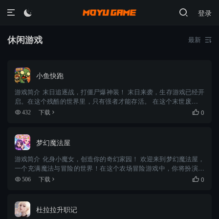
登录

休闲游戏
最新

小鱼快跑
游戏简介 末日追逐战，打僵尸爆神装！ 末日来袭，生存游戏已经开
启。在这个残酷的世界里，只有强者才能存活。 在这个末世废土，
丧尸的威胁无处不在。你化身机智小鱼，制作工具和武器来保护自
0
432
下载

己，为求生而奔跑、为拯救更多小鱼而与僵尸竞技。在机枪扫射声
中...
梦幻魔法屋
游戏简介 化身小魔女，创造你的奇幻家园！ 欢迎来到梦幻魔法屋，
一个充满魔法与冒险的世界！在这个农场冒险游戏中，你将扮演小
女巫露比，通过魔法的力量，来实现你的创意，打造一个美丽而温
0
506
下载

馨的家。这里还有数不尽的冒险旅途，你可以与露比一起，穿越幽
深的...
杜拉拉升职记