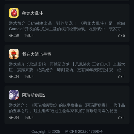
萌龙大乱斗
游戏简介 Gameloft出品，驯养萌宠！ 《萌龙大乱斗》是一款由
Gameloft开发的以龙为主题的模拟经营游戏。在游戏中，玩家可以
按照自己的心意育成各具个性的龙，并与它们一起踏上冒险之旅。
0
559
下载

养育龙的过程中，你不仅需要帮助它们建造住所、喂食以...
我在大清当皇帝
游戏简介 长歌赴君约，再续清宫梦 【凤凰浴火 王者归来】 全新大
臣，震撼来袭，绝美妃子，即刻登场。更有周年庆限定外观，经典
皮肤返场，超多惊喜等着你。 【身临其境 帝王养成】 沉浸式体验
1
534
下载

帝王人生，执掌江山运筹帷幄励精图治开创盛世苍穹！ 【三千...
阿瑞斯病毒2
游戏简介： 《阿瑞斯病毒2》的故事发生在《阿瑞斯病毒》一代作品
的五年之后，“蝗虫组织”通过生物学家掌握了阿瑞斯病毒的秘密，并
凭病毒所带来的强大武力，对幸存者进行残酪压榨与掠夺。主角尼
1
604
下载

克将带领众人反抗“蝗虫组织”，重建属于自己的家园。
Copyright © 2025
苏ICP备2022047698号