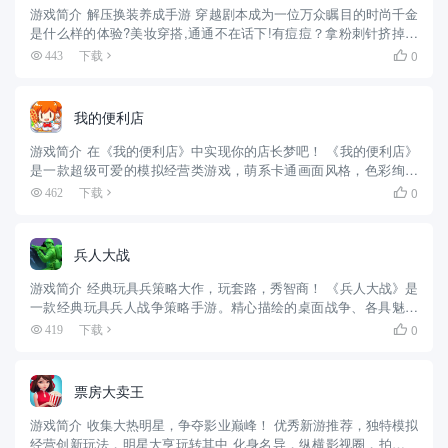
游戏简介 解压换装养成手游 穿越剧本成为一位万众瞩目的时尚千金
是什么样的体验?美妆穿搭,通通不在话下!有痘痘？拿粉刺针挤掉！
有黑头？拿用镊子连根拔起！皮肤平平整整的粉底液超级服帖！完
0
443
下载

美妆容打造完成！
我的便利店
游戏简介 在《我的便利店》中实现你的店长梦吧！ 《我的便利店》
是一款超级可爱的模拟经营类游戏，萌系卡通画面风格，色彩绚丽
的人物设定，带给你超萌视觉享受，玩游戏就如同看动画，一景一
0
462
下载

物处处萌动你心。就像经营真实的便利店，但又不同于传统模拟经
营类...
兵人大战
游戏简介 经典玩具兵策略大作，玩套路，秀智商！ 《兵人大战》是
一款经典玩具兵人战争策略手游。精心描绘的桌面战争、各具魅力
的玩具英雄、巧妙融合操作的战斗方式、极具挑战的防御关卡、和
0
419
下载

朋友们一起携手战斗——带领绿色的小小兵团，驾驶遥控飞机，呼
叫百...
票房大卖王
游戏简介 收集大热明星，争夺影业巅峰！ 优秀新游推荐，独特模拟
经营创新玩法，明星大亨玩转其中 化身名导，纵横影视圈，拍属于