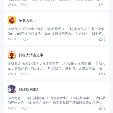
你的大卖电影 ！ 这是一个逆袭的故事，可在游戏中收集数百位当红
0
420
下载

明星，全方位多角度培养，提高演艺技能，支持你最爱的明星。...
萌龙大乱斗
游戏简介 Gameloft出品，驯养萌宠！ 《萌龙大乱斗》是一款由
Gameloft开发的以龙为主题的模拟经营游戏。在游戏中，玩家可以
按照自己的心意育成各具个性的龙，并与它们一起踏上冒险之旅。
0
560
下载

养育龙的过程中，你不仅需要帮助它们建造住所、喂食以...
我在大清当皇帝
游戏简介 长歌赴君约，再续清宫梦 【凤凰浴火 王者归来】 全新大
臣，震撼来袭，绝美妃子，即刻登场。更有周年庆限定外观，经典
皮肤返场，超多惊喜等着你。 【身临其境 帝王养成】 沉浸式体验
1
534
下载

帝王人生，执掌江山运筹帷幄励精图治开创盛世苍穹！ 【三千...
阿瑞斯病毒2
游戏简介： 《阿瑞斯病毒2》的故事发生在《阿瑞斯病毒》一代作品
的五年之后，“蝗虫组织”通过生物学家掌握了阿瑞斯病毒的秘密，并
凭病毒所带来的强大武力，对幸存者进行残酪压榨与掠夺。主角尼
1
605
下载

克将带领众人反抗“蝗虫组织”，重建属于自己的家园。