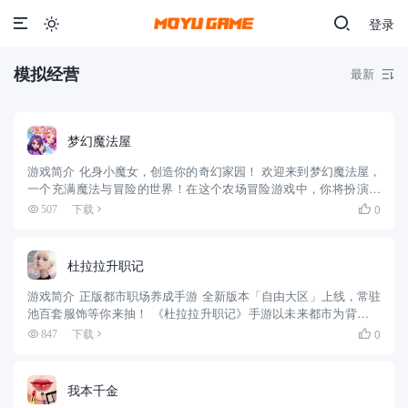
登录

模拟经营
最新

梦幻魔法屋
游戏简介 化身小魔女，创造你的奇幻家园！ 欢迎来到梦幻魔法屋，
一个充满魔法与冒险的世界！在这个农场冒险游戏中，你将扮演小
女巫露比，通过魔法的力量，来实现你的创意，打造一个美丽而温
0
507
下载

馨的家。这里还有数不尽的冒险旅途，你可以与露比一起，穿越幽
深的...
杜拉拉升职记
游戏简介 正版都市职场养成手游 全新版本「自由大区」上线，常驻
池百套服饰等你来抽！ 《杜拉拉升职记》手游以未来都市为背景，
你将成为一个刚进入世界500强企业的职场萌新，踏入人生新阶段既
0
847
下载

激动却又迷茫的矛盾心情，亟待解开的身世谜团，新的机遇和挑...
我本千金