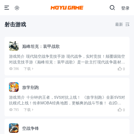
登录

射击游戏
最新

巅峰坦克：装甲战歌
游戏简介 现代陆空战争竞技手游 现代战争，实时竞技！颠覆级陆空
对战竞技手游《巅峰坦克：装甲战歌》是一款主打现代战争题材的
陆空载具射击手游，全球超过百款的现代坦克、装甲车、武装直升
0
596
下载

机、反坦克歼击炮等武器载具可供玩家自由选择，在一场12v12的...
放学别跑
游戏简介 十分钟的王者，5V5对抗上线！ 《放学别跑》全新5V5对
抗模式上线！传承MOBA经典地图，更畅爽的战斗节奏！ 在2D的卡
通世界操纵一群英雄，利用风骚的走位、精准的技能施放，来迎取
0
795
下载

一场场战斗的胜利！ 脸探草丛，极限反杀，八十种天赋，...
空战争锋