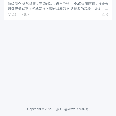
游戏简介 傲气雄鹰，王牌对决，谁与争锋！ 全3D绚丽画面，打造电
影级视觉盛宴；经典写实的现代战机和种类繁多的武器、装备、蓝
图，构建强大的军迷博物馆；操作简便易懂，3分钟开启激烈空战；
0
511
下载

强大战队组建系统，晋升全能指挥官；丰富的作战任务（空中作
战...
Copyright © 2025
苏ICP备2022047698号