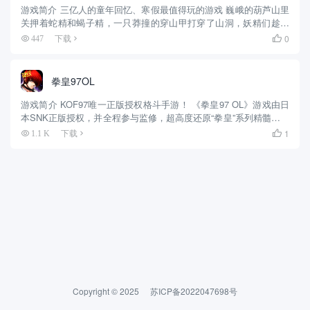
游戏简介 三亿人的童年回忆、寒假最值得玩的游戏 巍峨的葫芦山里
关押着蛇精和蝎子精，一只莽撞的穿山甲打穿了山洞，妖精们趁机
逃出山洞，为祸人间。只有七彩葫芦，可以消灭妖精，还世间一片
0
447
下载

清明！ 七彩葫芦化身七个葫芦娃，他们各个身怀绝技。劈山裂地、
千...
拳皇97OL
游戏简介 KOF97唯一正版授权格斗手游！ 《拳皇97 OL》游戏由日
本SNK正版授权，并全程参与监修，超高度还原“拳皇”系列精髓，数
十位拳皇角色轮番登场，唤醒童年热血情怀；多套技能组合开启感
1
1.1 K
下载

官新世界，为玩家带来激爽格斗体验；合理的预判与走...
Copyright © 2025
苏ICP备2022047698号