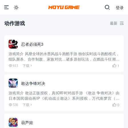
登录

动作游戏
最新

忍者必须死3
游戏简介 风靡全球的水墨风战斗跑酷手游 独创实时战斗跑酷模式，
组队厮杀、合作制敌、家族对抗…诸多原创玩法，点燃战斗狂潮。
多样化游戏体验，对战BOSS、空中决斗、限时逃脱、切水果…每一
1
613
下载

次挑战，都能给你带来新感觉。 在忍者的世界里，聆听唯美古风...
敢达争锋对决
游戏简介 敢达正版授权，真3D即时对战手游 《敢达 争锋对决》由
日本国民级动画IP《机动战士敢达》系列授权，万代南梦宫（上
海）和恺英网络联合打造的正版敢达动作对战手游。游戏拥有对战
0
536
下载

模式、竞技场模式、剧情模式、挑战模式等丰富玩法，你可以收集
和...
葫芦娃