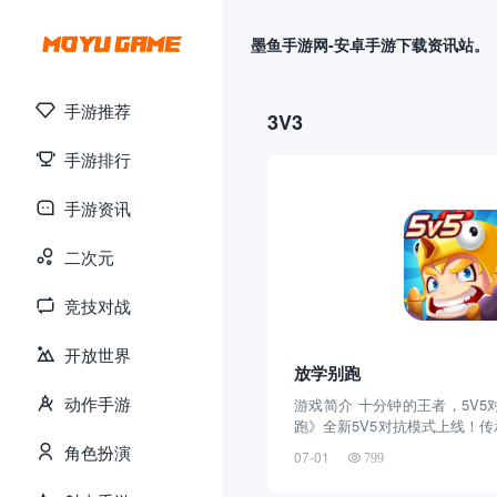
墨鱼手游网-安卓手游下载资讯站。
手游推荐
3V3
手游排行
手游资讯
二次元
竞技对战
开放世界
放学别跑
动作手游
游戏简介 十分钟的王者，5V5
跑》全新5V5对抗模式上线！传
更畅爽的战斗节奏！ 在2D的
角色扮演
07-01
799
雄，利用风骚的走位、精准的
场场战斗的胜利！ 脸探草丛，