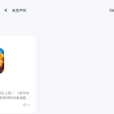
免责声明
Ct

墨鱼手游网开业啦！
对抗上线！ 《放学别
承MOBA经典地图，
卡通世界操纵一群英
0

技能施放，来迎取一
极限反杀，八十种天