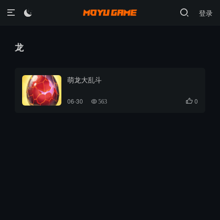
登录

龙
萌龙大乱斗
06-30
0

563