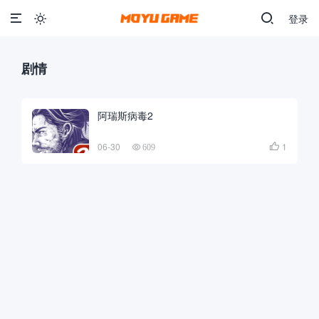
登录

剧情
阿瑞斯病毒2
06-30
1

609